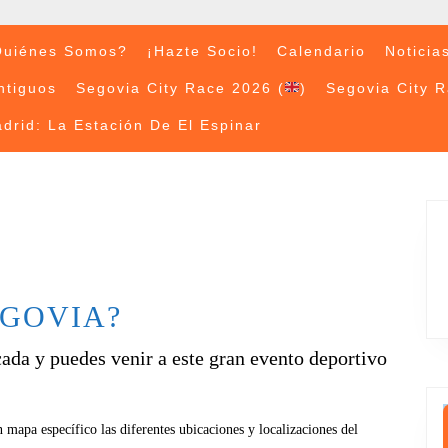
uiénes Somos?
¡Hazte Socio!
Calendario
Noticia
ntiguos
Segovia City Race 2026 (
)
Segovia City 
drid: La Estación De El Espinar
EGOVIA?
da y puedes venir a este gran evento deportivo
 mapa específico las diferentes ubicaciones y localizaciones del