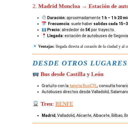
2.
Madrid Moncloa → Estación de auto
Duración:
aproximadamente
1 h – 1 h 20 mi
Frecuencia:
suele haber
salidas cada 15–3
Precio:
alrededor de
5€
por trayecto.
Llegada:
estación de autobuses de Segovia 
Ventajas:
llegada directa al corazón de la ciudad y al c
DESDE OTROS LUGARES
Bus desde Castilla y León
Gratuito con la
tarjeta BusCYL
, consulta horar
Autobuses directos desde Valladolid, Salamanc
Tren
:
RENFE
Madrid
, Valladolid, Alicante, Albacete, Bilbao