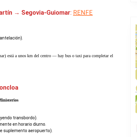
martín → Segovia-Guiomar
:
RENFE
antelación).
ar) está a unos km del centro — hay bus o taxi para completar el
oncloa
inisterios
uyendo transbordo).
nte en horario diurno.
ye suplemento aeropuerto).