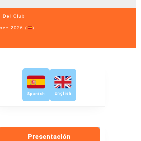
s Del Club
Race 2026 (
)
English
Spanish
Presentación