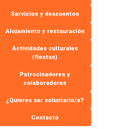
Servicios y descuentos
Alojamiento y restauración
Actividades culturales
(fiestas)
Patrocinadores y
colaboradores
¿Quieres ser voluntario/a?
Contacto