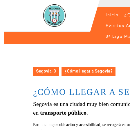
Saltar
al
contenido
Inicio
¿Q
Saltar
Eventos A
al
contenido
8ª Liga Ma
Segovia-O
¿Cómo llegar a Segovia?
¿CÓMO LLEGAR A S
Segovia es una ciudad muy bien comunica
en
transporte público
.
Para una mejor ubicación y accesibilidad, se recogerá en un