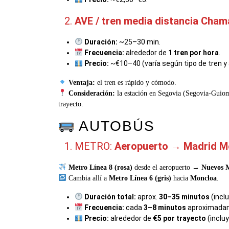
AVE / tren media distancia Cha
Duración:
~25–30 min.
Frecuencia:
alrededor de
1 tren por hora
.
Precio:
~€10–40 (varía según tipo de tren y 
Ventaja:
el tren es rápido y cómodo.
Consideración:
la estación en Segovia (Segovia-Guiom
trayecto.
AUTOBÚS
METRO:
Aeropuerto → Madrid M
Metro Línea 8 (rosa)
desde el aeropuerto →
Nuevos M
Cambia allí a
Metro Línea 6 (gris)
hacia
Moncloa
.
Duración total:
aprox.
30–35 minutos
(incl
Frecuencia:
cada
3–8 minutos
aproximadame
Precio:
alrededor de
€5 por trayecto
(inclu