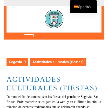
Saltar
Spanish
al
contenido
Saltar
al
contenido
Botón
de
apertura
Segovia-O
Actividades culturales (fiestas)
ACTIVIDADES
CULTURALES (FIESTAS)
Durante el fin de semana, son las fiestas del patrón de Segovia, San
Frutos. Próximamente se colgará en la web, y en el último boletín, la
relación de eventos tradicionales que se celebrarán cuando se