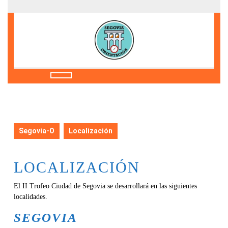
Saltar
al
contenido
Saltar
al
contenido
Botón
de
apertura
Segovia-O
Localización
LOCALIZACIÓN
El II Trofeo Ciudad de Segovia se desarrollará en las siguientes
localidades.
SEGOVIA