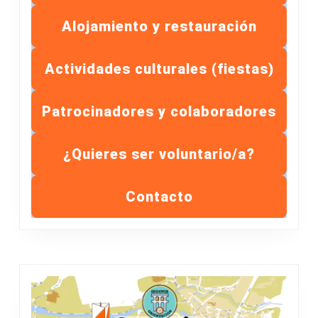
Alojamiento y restauración
Actividades culturales (fiestas)
Patrocinadores y colaboradores
¿Quieres ser voluntario/a?
Contacto