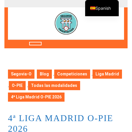
Saltar
Spanish
al
contenido
Saltar
al
contenido
Botón
de
apertura
Segovia-O
Blog
,
Competiciones
,
Liga Madrid
,
O-PIE
,
Todas las modalidades
4ª Liga Madrid O-PIE 2026
4ª LIGA MADRID O-PIE
2026