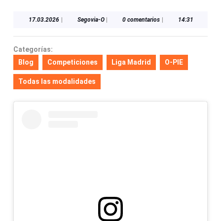
17.03.2026
Segovia-
17.03.2026
|
Segovia-O
|
0 comentarios
|
14:31
O
Categorías:
Blog
Competiciones
Liga Madrid
O-PIE
Todas las modalidades