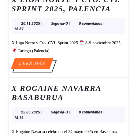
X
SPRINT 2025, PALENCIA
LIGA
20.11.2025
Segovia-
20.11.2025
|
Segovia-O
|
0 comentarios
|
NORT
O
15:57
Y
X Liga Norte y Cto. CYL Sprint 2025
8-9 noviembre 2025
CTO.
Tariego (Palencia)
CYL
SPRIN
LEER
LEER MÁS
MÁS
2025,
PALE
X ROGAINE NAVARRA
X
BASABURUA
ROGAINE
25.05.2025
Segovia-
25.05.2025
|
Segovia-O
|
0 comentarios
|
NAVARRA
O
18:16
BASABURUA
X Rogaine Navarra celebrado el 24 mayo 2025 en Basaburua