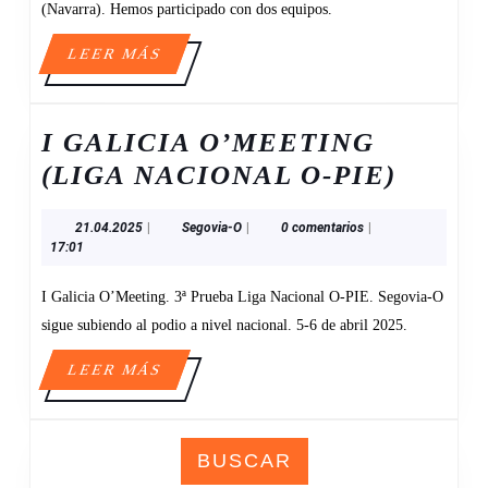
(Navarra). Hemos participado con dos equipos.
LEER
LEER MÁS
MÁS
I GALICIA O’MEETING
I
(LIGA NACIONAL O-PIE)
GALIC
21.04.2025
Segovia-
21.04.2025
|
Segovia-O
|
0 comentarios
|
O’ME
O
17:01
(LIGA
I Galicia O’Meeting. 3ª Prueba Liga Nacional O-PIE. Segovia-O
NACI
sigue subiendo al podio a nivel nacional. 5-6 de abril 2025.
O-
PIE)
LEER
LEER MÁS
MÁS
BUSCAR