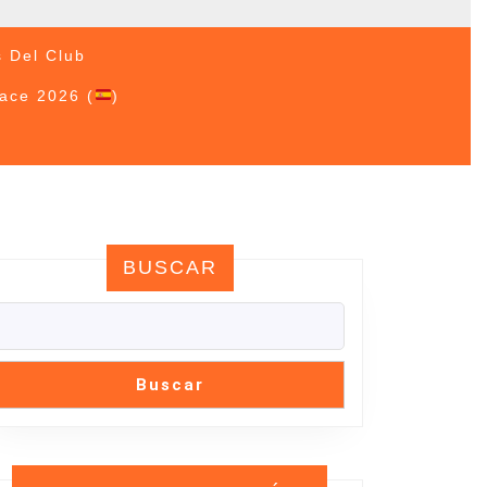
s Del Club
Race 2026 (
)
BUSCAR
NADOR
IÓN
Buscar