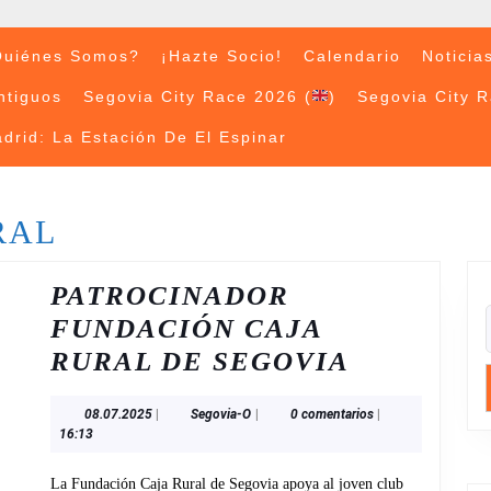
uiénes Somos?
¡Hazte Socio!
Calendario
Noticia
ntiguos
Segovia City Race 2026 (
)
Segovia City 
drid: La Estación De El Espinar
RAL
PATROCINADOR
FUNDACIÓN CAJA
PATROCI
RURAL DE SEGOVIA
FUNDAC
08.07.2025
Segovia-
08.07.2025
|
Segovia-O
|
0 comentarios
|
CAJA
O
16:13
RURAL
La Fundación Caja Rural de Segovia apoya al joven club