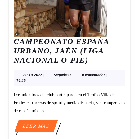
CAMPEONATO ESPAÑA
URBANO, JAÉN (LIGA
CAMPEONA
NACIONAL O-PIE)
ESPAÑA
30.10.2025
Segovia-
30.10.2025
|
Segovia-O
|
0 comentarios
|
URBANO,
O
19:40
JAÉN
Dos miembros del club participaron en el Trofeo Villa de
(LIGA
Frailes en carreras de sprint y media distancia, y el campeonato
NACIONAL
de españa urbano.
O-
PIE)
LEER
LEER MÁS
MÁS