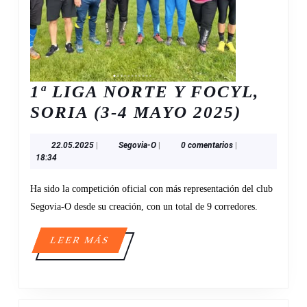
1ª LIGA NORTE Y FOCYL,
1ª
SORIA (3-4 MAYO 2025)
LIGA
22.05.2025
Segovia-
22.05.2025
|
Segovia-O
|
0 comentarios
|
NORTE
O
18:34
Y
Ha sido la competición oficial con más representación del club
FOCYL
Segovia-O desde su creación, con un total de 9 corredores.
SORIA
(3-
LEER
LEER MÁS
4
MÁS
MAYO
2025)