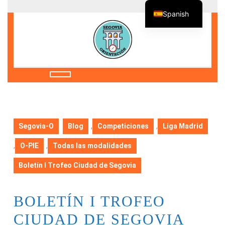
Saltar
Spanish
al
contenido
Saltar
al
contenido
Botón
de
apertura
Segovia-O
Blog
,
Competiciones
,
Liga Madrid
,
O-PIE
,
Todas las modalidades
Boletín I Trofeo Ciudad de Segovia
BOLETÍN I TROFEO
CIUDAD DE SEGOVIA