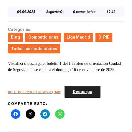
09.09.2025
Segovia-
09.09.2025
|
Segovia-O
|
0 comentarios
|
19:42
O
Categorías:
Blog
Competiciones
Liga Madrid
O-PIE
Todas las modalidades
Visualiza o descarga el boletín 1 del I Trofeo de orientación Ciudad
de Segovia que se celebra el domingo 16 de noviembre de 2025.
Descarga
BOLETIN 1 TROFEO SEGOVIA (3MB)
COMPARTE ESTO: