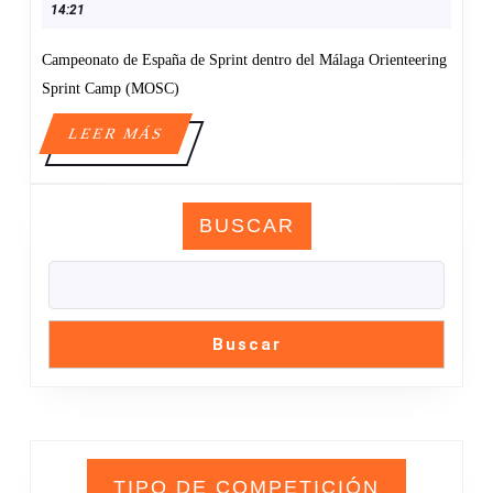
SPRINT
O
14:21
2026
Campeonato de España de Sprint dentro del Málaga Orienteering
Sprint Camp (MOSC)
LEER
LEER MÁS
MÁS
BUSCAR
Buscar
TIPO DE COMPETICIÓN