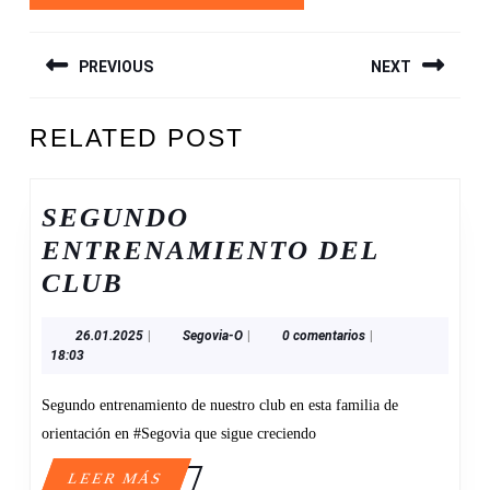
NAVEGACIÓN
PREVIOUS
NEXT
DE
ENTRADAS
Entrada
Siguiente
RELATED POST
anterior:
entrada:
SEGUNDO
ENTRENAMIENTO DEL
SEGUNDO
CLUB
ENTRENAMIENTO
26.01.2025
Segovia-
26.01.2025
|
Segovia-O
|
0 comentarios
|
DEL
O
18:03
CLUB
Segundo entrenamiento de nuestro club en esta familia de
orientación en #Segovia que sigue creciendo
LEER
LEER MÁS