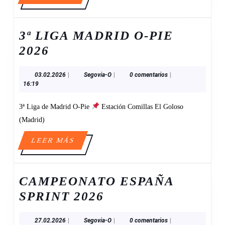
MÁS
3ª LIGA MADRID O-PIE
3ª
2026
LIGA
03.02.2026
Segovia-
03.02.2026
|
Segovia-O
|
0 comentarios
|
MADRID
O
16:19
O-
3ª Liga de Madrid O-Pie
Estación Comillas El Goloso
PIE
(Madrid)
2026
LEER
LEER MÁS
MÁS
CAMPEONATO ESPAÑA
CAMPEONATO
SPRINT 2026
ESPAÑA
27.02.2026
Segovia-
27.02.2026
|
Segovia-O
|
0 comentarios
|